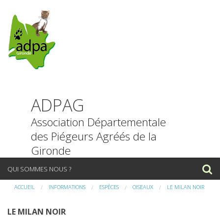
ADPAG
Association Départementale
des Piégeurs Agréés de la
Gironde
P
QUI SOMMES NOUS ?
a
s
ACCUEIL
INFORMATIONS
ESPÈCES
OISEAUX
LE MILAN NOIR
NOUS CONTACTER
s
e
LE MILAN NOIR
INFORMATIONS