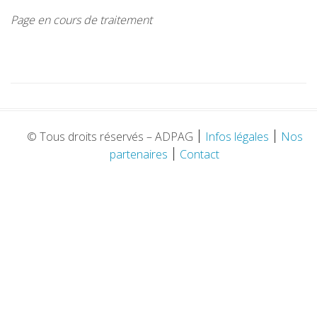
r
Page en cours de traitement
a
TELECHARGEMENTS
u
c
CARTOGRAPHIE
o
n
t
e
© Tous droits réservés – ADPAG
׀
Infos légales
׀
Nos
n
partenaires
׀
Contact
u