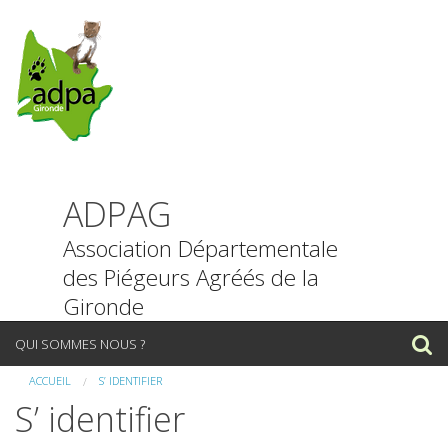
ADPAG
Association Départementale
des Piégeurs Agréés de la
Gironde
P
QUI SOMMES NOUS ?
a
s
ACCUEIL
S’ IDENTIFIER
NOUS CONTACTER
s
S’ identifier
e
INFORMATIONS