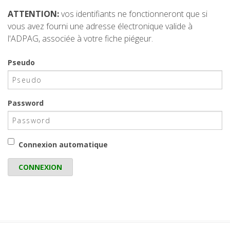
r
ATTENTION:
vos identifiants ne fonctionneront que si
a
TELECHARGEMENTS
vous avez fourni une adresse électronique valide à
u
l'ADPAG, associée à votre fiche piégeur.
c
CARTOGRAPHIE
o
Pseudo
n
t
e
n
Password
u
Connexion automatique