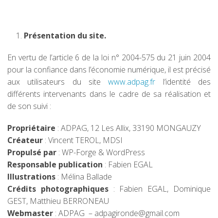
r
a
TELECHARGEMENTS
u
Présentation du site.
c
CARTOGRAPHIE
o
En vertu de l’article 6 de la loi n° 2004-575 du 21 juin 2004
n
pour la confiance dans l’économie numérique, il est précisé
t
aux utilisateurs du site
www.adpag.fr
l’identité des
e
différents intervenants dans le cadre de sa réalisation et
n
de son suivi :
u
Propriétaire
: ADPAG, 12 Les Allix, 33190 MONGAUZY
Créateur
: Vincent TEROL, MDSI
Propulsé par
: WP-Forge & WordPress
Responsable publication
: Fabien EGAL
Illustrations
: Mélina Ballade
Crédits photographiques
: Fabien EGAL, Dominique
GEST, Matthieu BERRONEAU
Webmaster
: ADPAG – adpagironde@gmail.com