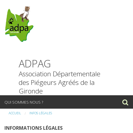
ADPAG
Association Départementale
des Piégeurs Agréés de la
Gironde
P
QUI SOMMES NOUS ?
a
s
ACCUEIL
INFOS LÉGALES
NOUS CONTACTER
s
e
INFORMATIONS LÉGALES
INFORMATIONS