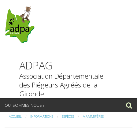
ADPAG
Association Départementale
des Piégeurs Agréés de la
Gironde
P
QUI SOMMES NOUS ?
a
s
ACCUEIL
INFORMATIONS
ESPÈCES
MAMMIFÈRES
NOUS CONTACTER
s
e
INFORMATIONS