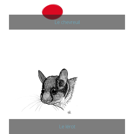
Le chevreuil
Le lérot