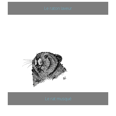
Le raton laveur
Le rat musqué